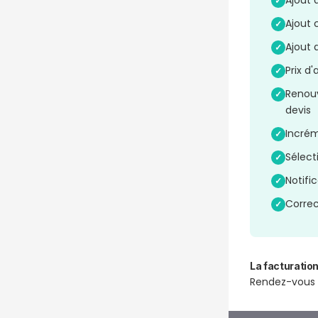
Ajout 
✓
Ajout 
✓
Ajout 
✓
Prix d'
✓
Renouv
✓
devis
Incrém
✓
Sélect
✓
Notifi
✓
Correc
✓
La facturation
Rendez-vous c