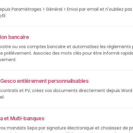
epuis Paramétrages > Général > Envoi par email et n'oubliez pas d
fil
ion bancaire
votre ou vos comptes bancaire et automatisez les règlements p
 de prélèvement. Associez des mots clés pour être informé rapid
lèvement
Gesco entièrement personnalisables
, contrats et PV, créez vos documents directement depuis Word 
l. 
a et Multi-banques
 vos mandats Sepa par signature électronique et choisissez de pré