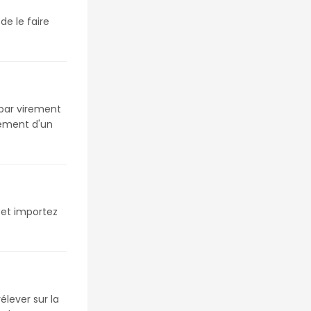
e le faire 
ar virement 
ement d'un 
et importez 
lever sur la 