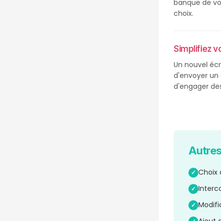
banque de vot
choix.
Simplifiez 
Un nouvel écr
d'envoyer un 
d'engager des
Autres
Choix 
✓
Interc
✓
Modifi
✓